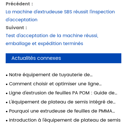
Précédent :
La machine d'extrudeuse SBS réussit l'inspection
d'acceptation
Suivant :
Test d'acceptation de la machine réussi,
emballage et expédition terminés
Actualités connexes
​Notre équipement de tuyauterie de
numérotation en PVC a été mis en service avec
Comment choisir et optimiser une ligne
succès, couvrant la production de toutes les
d'extrusion de panneaux de mousse PVC pour une
Ligne d'extrusion de feuilles PA POM : Guide de
spécifications de 1,5 à 10 mm.
production stable ?
traitement complet pour la production de feuilles
L'équipement de plateau de semis intégré de
de plastique technique de haute qualité
Qingdao East Star Machinery expédié avec
Pourquoi une extrudeuse de feuilles de PMMA
succès au Yémen
pour meubles est-elle essentielle pour la
​Introduction à l'équipement de plateau de semis
fabrication de meubles modernes