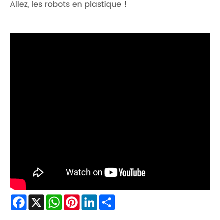
Allez, les robots en plastique !
Facebook
X
WhatsApp
Pinterest
LinkedIn
Share