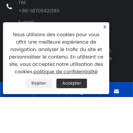
Tél:

+86-18706421393
E-mail:

X
yangkaiyi112@gmail.com
Nous utilisons des cookies pour vous
Adresse: No. 88 Shandong Road, parc
offrir une meilleure expérience de
navigation, analyser le trafic du site et
industriel de Beiguan, ville de Jiaozhou,

personnaliser le contenu. En utilisant ce
Qingdao, province du Shandong, Chine
site, vous acceptez notre utilisation des
cookies.
politique de confidentialité
Rejeter
Accepter




Copyright © 2025 Qingdao Eaststar Plastic
Machinery Co., Ltd. Tous droits réservés
Links
|
Sitemap
|
RSS
|
XML
|
politique de
confidentialité
|