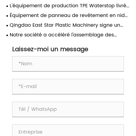
TPE dans l'usine du client a été achevée avec
​L'équipement de production TPE Waterstop livré
succès, l'équipement multifonctionnel permettant
avec succès
Équipement de panneau de revêtement en nid
une production diversifiée.
d'abeille en PVC livré avec succès après la mise
Qingdao East Star Plastic Machinery signe un
en service
accord de coopération avec un client russe
Notre société a accéléré l'assemblage des
équipements d'arrêt d'eau TPE pour assurer une
livraison rapide à notre client.
Laissez-moi un message