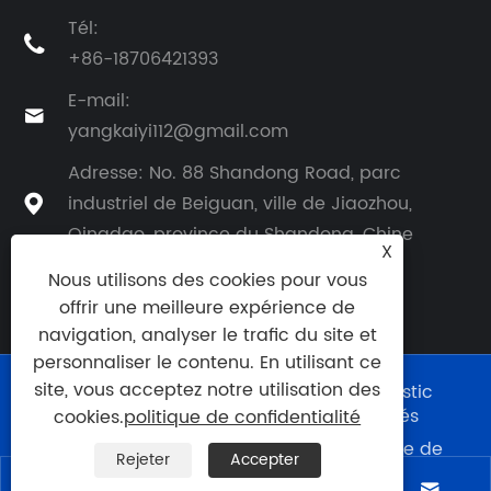
Tél:

+86-18706421393
E-mail:

yangkaiyi112@gmail.com
Adresse: No. 88 Shandong Road, parc
industriel de Beiguan, ville de Jiaozhou,

Qingdao, province du Shandong, Chine
X
Nous utilisons des cookies pour vous
offrir une meilleure expérience de
navigation, analyser le trafic du site et
personnaliser le contenu. En utilisant ce
site, vous acceptez notre utilisation des
Copyright © 2025 Qingdao Eaststar Plastic
Machinery Co., Ltd. Tous droits réservés
cookies.
politique de confidentialité
Links
|
Sitemap
|
RSS
|
XML
|
politique de
Rejeter
Accepter
confidentialité
|



